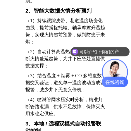
别。
2、智能大数据火情分析预判
（1）
持续跟踪皮带、巷道温度场变化
曲线，提前捕捉托辊、轴承摩擦升温趋
势，实现火情超前预警，做到防患于未
燃；
可以介绍下你们的产品么？
（2）
自动计算高温热量扩散路径，判
需要技术方案，能给我一份吗？
断火情蔓延趋势，为井下应急处置提供
数据支撑；
（3）
结合温度 + 烟雾 + CO 多维度数
据交叉验证，避免单一温度波动造成误
报警，减少井下无意义停机；
（4）
喷淋管网水压实时分析，精准判
断管路泄漏、供水不足故障，保障灭火
用水稳定供应。
3、本地 / 远程双模式自动报警联
动控制